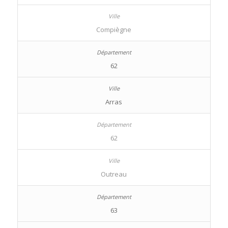
Compiègne
62
Arras
62
Outreau
63