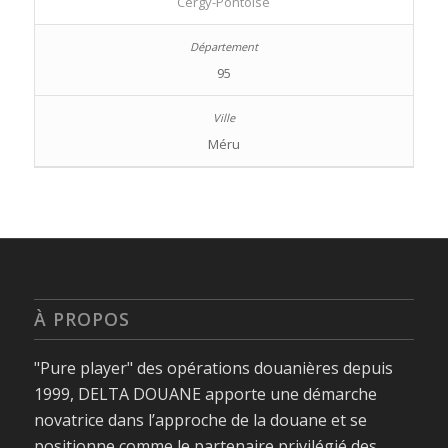
Cergy-Pontoise
95
Méru
À PROPOS
"Pure player" des opérations douanières depuis
1999, DELTA DOUANE apporte une démarche
novatrice dans l’approche de la douane et se
positionne comme le partenaire privilégié des