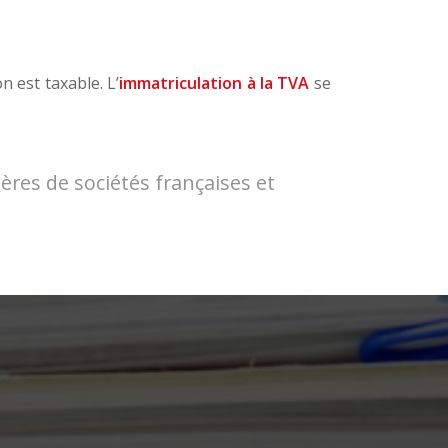
 est taxable. L’
immatriculation à la TVA
se
ères de sociétés françaises et