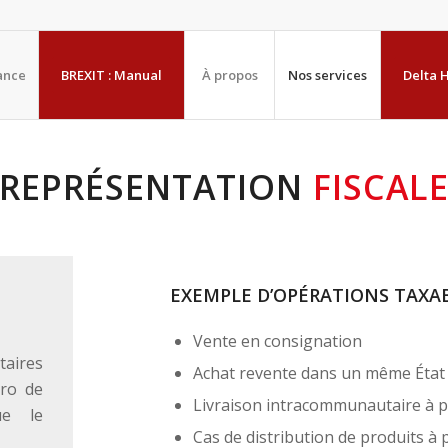
ance
BREXIT : Manual
À propos
Nos services
Delta 
REPRÉSENTATION
FISCAL
E
EXEMPLE D’OPÉRATIONS TAXAB
Vente en consignation
taires
Achat revente dans un même Éta
éro de
Livraison intracommunautaire à p
ue le
Cas de distribution de produits à 