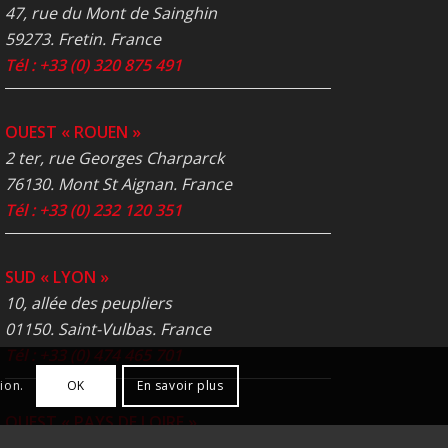
47, rue du Mont de Sainghin
59273. Fretin. France
Tél : +33 (0) 320 875 491
OUEST « ROUEN »
2 ter, rue Georges Charparck
76130. Mont St Aignan. France
Tél : +33 (0) 232 120 351
SUD « LYON »
10, allée des peupliers
01150. Saint-Vulbas. France
Tél : +33 (0) 474 465 701
ion.
OK
En savoir plus
OUEST « PAYS DE LOIRE »