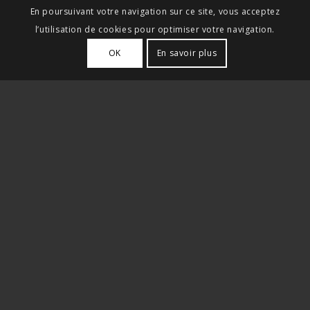
En poursuivant votre navigation sur ce site, vous acceptez
l’utilisation de cookies pour optimiser votre navigation.
OK
En savoir plus
À PROPOS
"Pure player" des opérations douanières depuis
1999, DELTA DOUANE apporte une démarche
novatrice dans l’approche de la douane et se
positionne comme le partenaire privilégié des
importateurs et exportateurs en faisant de la
douane « le cœur » de son offre et non une
prestation connexe au transport.