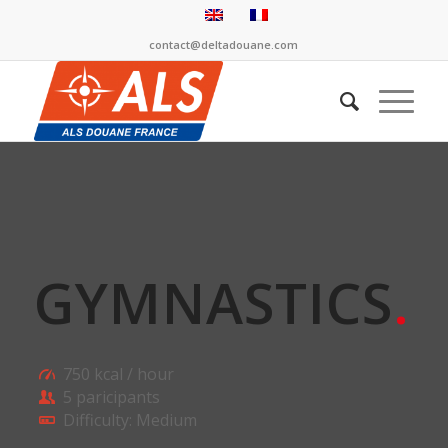
contact@deltadouane.com
GYMNASTICS
.
750 kcal / hour
5 paricipants
Difficulty: Medium