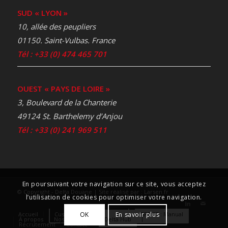
SUD « LYON »
10, allée des peupliers
01150. Saint-Vulbas. France
Tél : +33 (0) 474 465 701
OUEST « PAYS DE LOIRE »
3, Boulevard de la Chanterie
49124 St. Barthelemy d’Anjou
Tél : +33 (0) 241 969 511
En poursuivant votre navigation sur ce site, vous acceptez
© Copyright - Delta Douane | Site réalisé par :
Larsen.fr
l’utilisation de cookies pour optimiser votre navigation.
OK
En savoir plus
Accueil
Customs places in France
BREXIT : Manual
À propos
Nos services
Delta Hub
Actualités
Recrutement
Contact