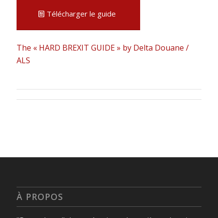
Télécharger le guide
The « HARD BREXIT GUIDE » by Delta Douane /
ALS
À PROPOS